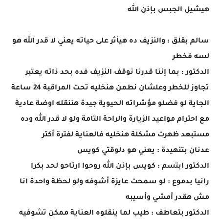
هيشيل الجبس بإذن الله
سالم بقلق : والنزيف ده هيأثر على حياته يعني لا قدر الله هو
لسه فخطر
الدكتور : بما إننا قدرنا نوقف النزيف فده بحد ذاته يعتبر
تجاوز للخطر وعلشان نطمن هنخليه تحت المراقبة 24 ساعة
الجاية لو فضلو مؤشراته الحيوية جيدة هننقله اوضة عادية
مع احترام مواعيد الزيارة والراحة التامة ولو لا قدر الله وده
مستبعد ظهرت مشكلة هنخليه فالعناية لفترة أكتر
عدنان بتنهيدة : يعني هو دلوقتي كويس
الدكتور ابتسم : كويس بإذن الله روحوا ارتاحو لحد بكرا
رانيا بدموع : لو سمحت عايزة أشوفه ولو لحظة واحدة انا
مش هقدر أمشي وأسيبه
الدكتور بتعاطف : طيب لما ينقلوه العناية ممكن تشوفيه