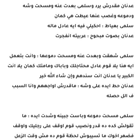
عدنان مقدرش يرد وسلمى بعدت عنه ومسحت وشه
ودموعه وغصب عنها عيطت هي كمان
سلمى بعياط : احكيلي فيه ايه عادل ماله
عدنان بصوت مبحوح : عربيته انفجرت
سلمى شهقت وبعدت عنه ومسحت دموعها : وانت بتعمل
ايه هنا يلا قوم عادل محتاجلك وباباك ومامتك كمان يلا انت
الكبير يا عدنان انت سندهم وإن شاء الله خير
عدنان حط ايده على وشه : ماقدرش اواجههم وانا السبب
ف الل حصله
سلمى مسحت دموعه وباست جبينه وشدت ايده : ما
تقولش كده ده قدر ونصيب قوم اوقف على رجليك واوقف
فضهر اخوك ما تسيبوش لحظة قوم ده مش وقت الزعل