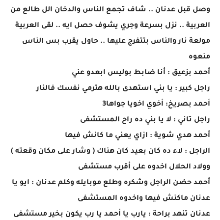
وصل قبل عدنان .. شاف تجمع الناس والدخان الل طالع من
العربية .. نزل بسرعة وجري يشوف حصل ايه .. لقى العربية
مولعة نار والناس بتتفرج عليها .. حاول يقرب بس الناس
منعوه
أحمد بزعيق : أنا ضابط بوليس ابعدو عني
راجل كبير : يا بني استهدى بالله هترمي نفسك فالنار
أحمد بصريخ: أخوي اخويا جواها3
راجل تاني : لا يا بني ده راح المستشفى
أحمد هدي شوية : ازاي يعني ما كانش فيها
الراجل : لاء ده كان بعيد كان هناك ( وشار على مكان وقعته )
وولاد الحلال اخدوه على أقرب مستشفى
أحمد حضن الراجل وشكره وطلع موبايله وكلم عدنان : ايو يا
عدنان ماكنش فيها واخدوه المستشفى
عدنان تنهد براحة : يارب يا أحمد يا رب يكون بخير مستشفى