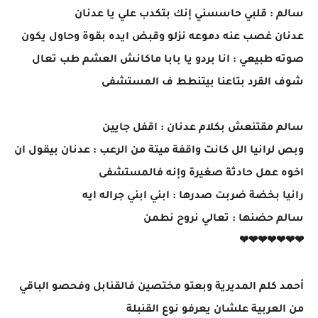
سالم : قلبي حاسسني إنك بتكدب علي يا عدنان
عدنان غصب عنه دموعه نزلو وقبض ايده بقوة وحاول يكون
صوته طبيعي : انا بردو يا بابا ماكانش العشم طب تعال
شوف القرد بتاعنا بيتنطط ف المستشفى
سالم مقتنعش بكلام عدنان : اقفل جايين
وبص لرانيا الل كانت واقفة ميتة من الرعب : عدنان بيقول ان
اخوه عمل حادثة صغيرة وإنه فالمستشفى
رانيا بخضة ضربت صدرها : ابني ابني جراله ايه
سالم حضنها : تعالي نروح نطمن
❤❤❤❤❤❤❤
أحمد كلم المديرية وبعتو مختصين فالقنابل وفحصو الباقي
من العربية علشان يعرفو نوع القنبلة