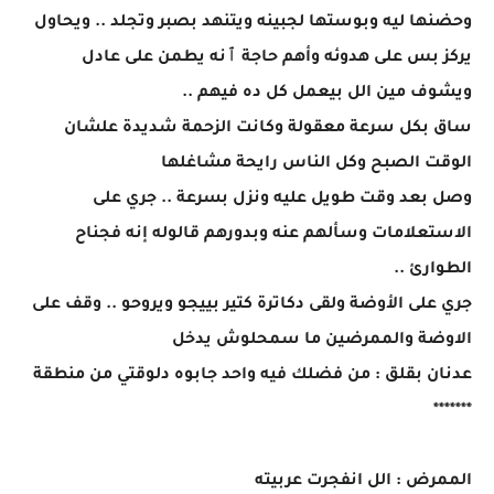
وحضنها ليه وبوستها لجبينه ويتنهد بصبر وتجلد .. ويحاول
يركز بس على هدوئه وأهم حاجة ٱنه يطمن على عادل
ويشوف مين الل بيعمل كل ده فيهم ..
ساق بكل سرعة معقولة وكانت الزحمة شديدة علشان
الوقت الصبح وكل الناس رايحة مشاغلها
وصل بعد وقت طويل عليه ونزل بسرعة .. جري على
الاستعلامات وسألهم عنه وبدورهم قالوله إنه فجناح
الطوارئ ..
جري على الأوضة ولقى دكاترة كتير بييجو ويروحو .. وقف على
الاوضة والممرضين ما سمحلوش يدخل
عدنان بقلق : من فضلك فيه واحد جابوه دلوقتي من منطقة
*******
الممرض : الل انفجرت عربيته