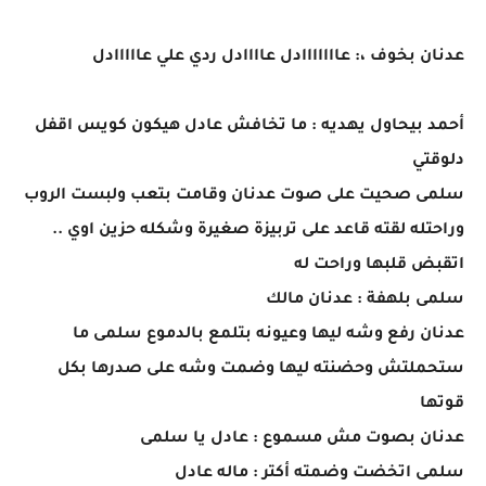
عدنان بخوف ،: عااااااادل عاااادل ردي علي عااااادل
أحمد بيحاول يهديه : ما تخافش عادل هيكون كويس اقفل
دلوقتي
سلمى صحيت على صوت عدنان وقامت بتعب ولبست الروب
وراحتله لقته قاعد على تربيزة صغيرة وشكله حزين اوي ..
اتقبض قلبها وراحت له
سلمى بلهفة : عدنان مالك
عدنان رفع وشه ليها وعيونه بتلمع بالدموع سلمى ما
ستحملتش وحضنته ليها وضمت وشه على صدرها بكل
قوتها
عدنان بصوت مش مسموع : عادل يا سلمى
سلمى اتخضت وضمته أكتر : ماله عادل