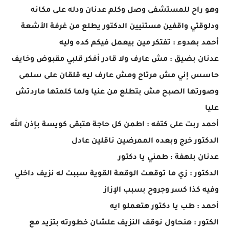
وهو راح للمستشفى وصل وكلم عدنان ودله على مكانه
ودلوقتي واقفين مستنيين الدكتور يطلع من غرفة الأشعة
أحمد بهدوء : تفتكر مين بيعمل فيكم كده وليه
عدنان بضيق : مش عارف ولا قادر أفكر قلبي مقبوض وخايف
حاسس إني مش مرتاح ومش عارف ليه قلقان على سلمى
وصورتها الصبح مش بتطلع من عنيا ولما كلمتها ماردتش
عليا
أحمد ربت على كتفه : اطمن كل حاجة هتبقى كويسة بإذن الله
الدكتور خرج وبعده الممرضين ناقلين عادل
عدنان بلهفة : طمني يا دكتور
الدكتور : زي ما توقعت الوقعة القوية سببت له نزيف داخلي
وفيه كذا كسر وجروح بسبب الإزاز
أحمد : طب يا دكتور هتعملو ايه
الكتور : هنحاول نوقف النزيف علشان خطورته بتزيد مع