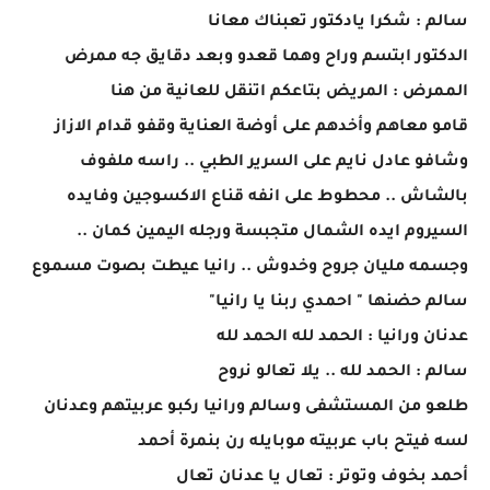
سالم : شكرا يادكتور تعبناك معانا
الدكتور ابتسم وراح وهما قعدو وبعد دقايق جه ممرض
الممرض : المريض بتاعكم اتنقل للعانية من هنا
قامو معاهم وأخدهم على أوضة العناية وقفو قدام الازاز
وشافو عادل نايم على السرير الطبي .. راسه ملفوف
بالشاش .. محطوط على انفه قناع الاكسوجين وفايده
السيروم ايده الشمال متجبسة ورجله اليمين كمان ..
وجسمه مليان جروح وخدوش .. رانيا عيطت بصوت مسموع
سالم حضنها " احمدي ربنا يا رانيا"
عدنان ورانيا : الحمد لله الحمد لله
سالم : الحمد لله .. يلا تعالو نروح
طلعو من المستشفى وسالم ورانيا ركبو عربيتهم وعدنان
لسه فيتح باب عربيته موبايله رن بنمرة أحمد
أحمد بخوف وتوتر : تعال يا عدنان تعال