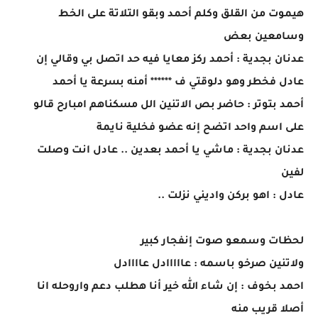
هيموت من القلق وكلم أحمد وبقو التلاتة على الخط
وسامعين بعض
عدنان بجدية : أحمد ركز معايا فيه حد اتصل بي وقالي إن
عادل فخطر وهو دلوقتي ف ****** أمنه بسرعة يا أحمد
أحمد بتوتر : حاضر بص الاتنين الل مسكناهم امبارح قالو
على اسم واحد اتضح إنه عضو فخلية نايمة
عدنان بجدية : ماشي يا أحمد بعدين .. عادل انت وصلت
لفين
عادل : اهو بركن واديني نزلت ..
لحظات وسمعو صوت إنفجار كبير
ولاتنين صرخو باسمه : عااااادل عاااادل
احمد بخوف : إن شاء الله خير أنا هطلب دعم واروحله انا
أصلا قريب منه