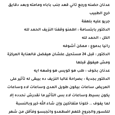
عدنان حضنه ورجع تاني قعد جنب باباه ومامته وبعد دقايق
خرج الطبيب
جريو عليه بلهفة
الدكتور بابتسامة : اطمنو وقفنا النزيف الحمد لله
الكل : الحمد لله
رانيا بدموع : ممكن أشوفه
الدكتور : قبل 24 مستحيل علشان هيفضل فالعناية المركزة
ومش هيفوق قبلها
عدنان بخوف : طب هو كويس هو وضعه ايه
الدكتور بجدية : بصراحة غالبا النزيف ده بيبقى له تأثير على
المريض ساعات بيكون طويل المدى وساعات لاء وساعات
يكون بسيط وساعات لاء بس التأثير ما نقدرش نحدده إلا
لما يفوف .. خلونا متفائلين وإن شاء الله خير وبالنسبة
للكسور والجروح كلهم اضطمدو واتجبسو وفأقل من شهر