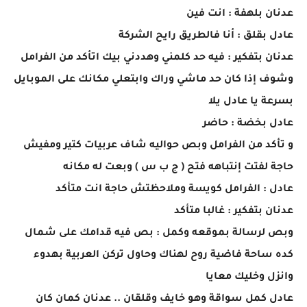
عدنان بلهفة : انت فين
عادل بقلق : أنا فالطريق رايح الشركة
عدنان بتفكير : فيه حد كلمني وهددني بيك اتأكد من الفرامل
وشوف إذا كان حد ماشي وراك وابتعلي مكانك على الموبايل
بسرعة يا عادل يلا
عادل بخضة : حاضر
و تأكد من الفرامل وبص حواليه شاف عربيات كتير ومفيش
حاجة لفتت إنتباهه فتح ( ج ب س ) وبعت له مكانه
عادل : الفرامل كويسة وملاحظتش حاجة انت متأكد
عدنان بتفكير : غالبا متأكد
وبص لرسالة بموقعه وكمل : بص فيه قدامك على شمال
كده ساحة فاضية روح لهناك وحاول تركن العربية بهدوء
وانزل وخليك معايا
عادل كمل سواقة وهو خايف وقلقان .. عدنان كمان كان