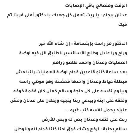
الوقت وهنعالج باقي الإصابات
عدنان برجاء : يا ريت تعمل كل جهدك يا دكتور أملي فربنا ثم
فيك
الدكتور هز راسه بإبتسامة : إن شاء الله خير
وراح ورا عادل وطلع الأسانسير للطابق الل فيه اوضة
العمليات وعدنان واحمد طلعو وراهم
بعد ساعة كانو قاعدين قدام اوضة العمليات رانيا مش
مبطلة عياط وعدنان واخدها فحضنه وهو موطي راسه
وبيلوم نفسه على كل حاجة وسالم كمان كان فقمة خوفه
وقلقه على ابنه وبيدعي ربنا ينجيه وزعلان على عدنان ومش
عايزه يحمل نفسه ذنب غيره ..
ربت على كتفه وعدنان بص له وبص للأرض
سالم بحنية : ارفع وشك فوق احنا كلنا فداء لله وللوطن