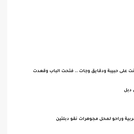
نت على حبيبة ودقايق وجات .. فتحت الباب وقعدت
دبل
بية وراحو لمحل مجوهرات نقو دبلتين