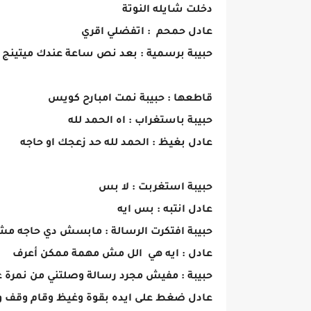
دخلت شايله النوتة
عادل حمحم : اتفضلي اقري
حبيبة برسمية : بعد نص ساعة عندك ميتينج مع
قاطعها : حبيبة نمت امبارح كويس
حبيبة باستغراب : اه الحمد لله
عادل بغيظ : الحمد لله حد زعجك او حاجه
حبيبة استغربت : لا بس
عادل انتبه : بس ايه
حبيبة افتكرت الرسالة : مابسش دي حاجه 
عادل : ايه هي الل مش مهمة ممكن أعرف
حبيبة : مفيش مجرد رسالة وصلتني من نمرة غ
عادل ضغط على ايده بقوة وغيظ وقام وقف ودا