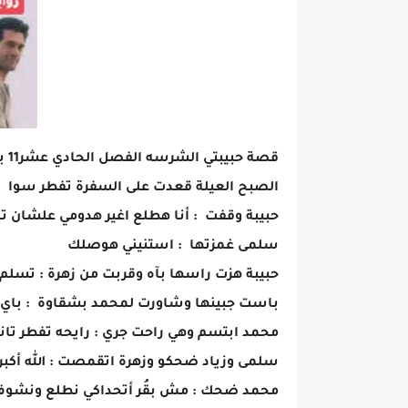
قصة حبيبتي الشرسه الفصل الحادي عشر11 بقلم بشري الصافي
الصبح العيلة قعدت على السفرة تفطر سوا
حبيبة وقفت : أنا هطلع اغير هدومي علشان ت
سلمى غمزتها : استنيني هوصلك
حبيبة هزت راسها بآه وقربت من زهرة : تسلم 
باست جبينها وشاورت لمحمد بشقاوة : باي ب
محمد ابتسم وهي راحت جري : رايحه تفطر تان
سلمى وزياد ضحكو وزهرة اتقمصت : الله أكبر
محمد ضحك : مش بقُر أتحداكي نطلع ونشو