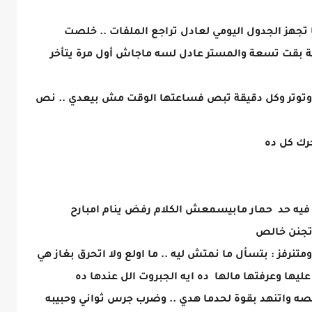
جهز الجدول اليومي لعادل تراجع الملفات .. خلصت
 بقت تسعة والمستر عادل لسه ماجاش أول مرة يتأخر
وتوتر وكل دقيقة تبص فساعتها الوقت مش بيعدي .. نص
خرك كل ده
 فيه حد حمار مابيسمعش الكلام رفض ينام امبارح
تجنن خالص
تنرفز : بتسأل ما نمتش ليه .. ما اولع ولا اتحرق بغاز هي
عليها وعرفتها مالها ده ايه الجبروت الل عندها ده
يصه واتنهد بقوة لحدما هدي .. وضرب جرس ثواني وحبيبه