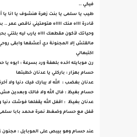
فيكي ..
طيب يا سلمى يا بنت زهرة هنشوف يا انا يا أن
قادرة اااه منك ااااه هتومتيني ناقص عمر ..
وحياتك لأكون مقطعك اااه يارب ليه بلتني بح
مالقتش إلا المجنونة دي أعشقها وابقى روحي في
اكتبهالي
رن موبايله اخده بلهفة ورد بسرعة : ايوه يا ح
حسام بهزار : باركلي يا عدنان خطبتها
عدنان بغضب : الله لا يبارك فيك دنيا ولا آخ
حسام بغيظ : فال الله ولا فالك وبعدين م
عدنان بغيظ : اقفل الله يقفلها فوشك دنيا و
قفل مع حسام وضغط نمرة محمد بابا سلمى : ص
عند حسام وهو بيبص على الموبايل : مجنون زي