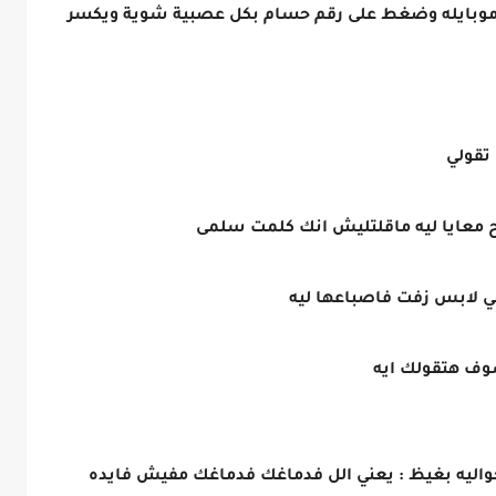
موبايله وضغط على رقم حسام بكل عصبية شوية ويكسر
 تقولي
 معايا ليه ماقلتليش انك كلمت سلمى
ي لابس زفت فاصباعها ليه
ف هتقولك ايه
واليه بغيظ : يعني الل فدماغك فدماغك مفيش فايده