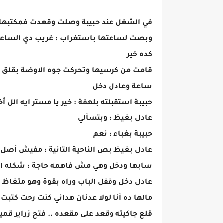
في الشغل عند حبيبة وصلت وقعدت فمكتبها ت
وبصت لساعتها باستغراب : غريب دي الساعة
كده خير
قامت من كرسيها وتحركت جوه الاوضة بقلق 
ساعة وعادل دخل
حبيبة استقبلته بلهفة : خير يا مستر ايه الل أ
عادل بغيظ : وبتسألي
حبيبة بغباء : نعم
عادل بغيظ بص الناحية التانية : مفيش أصل
سابها ودخل وهي مش فاهمه حاجة : شكله ا
عادل دخل وقفل الباب وراه بقوة وهو متغاظ وم
مالها ده أنا لولا عدنان هداني كنت رحت كتبت 
قلع جاكيته وقعد على مقعده .. فتح زراير قم