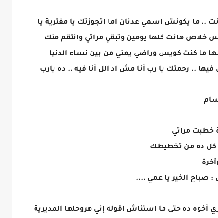
ت .. ما يكونش اسمي عدنان اما اتجوزتك يا مفترية يا
 بس خلاص هانت كلها يومين وتبقي مراتي وانتقم منك
بها ما كنت كويس وراضي يعني من بين نساء الدنيا
ها .. رحمتك يا رب أنا مش اد الل أنا فيه .. ده يارب
سام
رة خطبت مراتي
ش كل ده من تخطيطك
آخرة
باح الخير يا عمي ....
 أخوه ده حتى ما استناش اقوله إني هروحلها المديرية