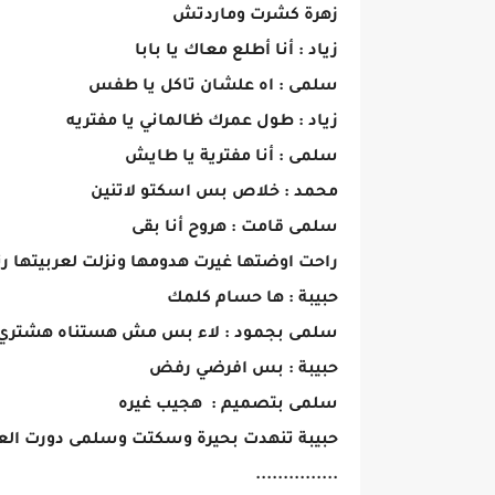
زهرة كشرت وماردتش
زياد : أنا أطلع معاك يا بابا
سلمى : اه علشان تاكل يا طفس
زياد : طول عمرك ظالماني يا مفتريه
سلمى : أنا مفترية يا طايش
محمد : خلاص بس اسكتو لاتنين
سلمى قامت : هروح أنا بقى
راحت اوضتها غيرت هدومها ونزلت لعربيتها ر
حبيبة : ها حسام كلمك
سلمى بجمود : لاء بس مش هستناه هشتري 
حبيبة : بس افرضي رفض
سلمى بتصميم : هجيب غيره
حبيبة تنهدت بحيرة وسكتت وسلمى دورت العر
...............