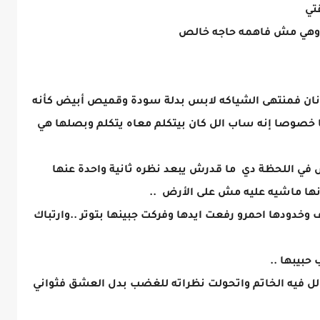
تي
ا وهي مش فاهمه حاجه خالص
نان فمنتهى الشياكه لابس بدلة سودة وقميص أبيض كأنه
خصوصا إنه ساب الل كان بيتكلم معاه يتكلم وبصلها هي
في اللحظة دي ما قدرش يبعد نظره ثانية واحدة عنها
نها ماشيه عليه مش على الأرض ..
خدودها احمرو رفعت ايدها وفركت جبينها بتوتر ..وارتباك
حبيبها ..
 الل فيه الخاتم واتحولت نظراته للغضب بدل العشق فثواني