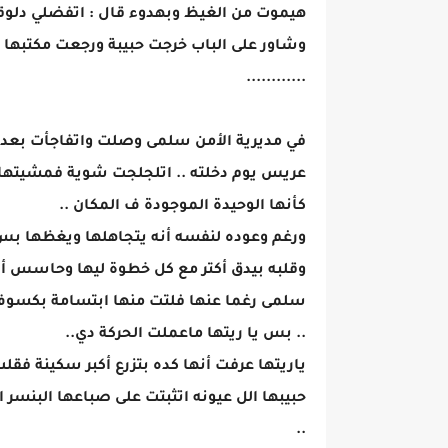
هيموت من الغيظ وبهدوء قال : اتفضلي دلوق
وشاور على الباب خرجت حبيبة ورجعت مكتبه
............
في مديرية الأمن سلمى وصلت واتفاجأت بعد
عريس يوم دخلته .. اتلجلجت شوية فمشيتها 
كأنها الوحيدة الموجودة ف المكان ..
ورغم وعوده لنفسه أنه يتجاهلها ويغظها بس 
وقلبه بيدق أكتر مع كل خطوة ليها وحاسس أ
سلمى رغما عنها فلتت منها ابتسامة بكسوف و
.. بس يا ريتها ماعملت الحركة دي..
ياريتها عرفت أنها كده بتزرع أكبر سكينة فقلب 
حبيبها الل عيونه اتثبتت على صباعها البنسر
..