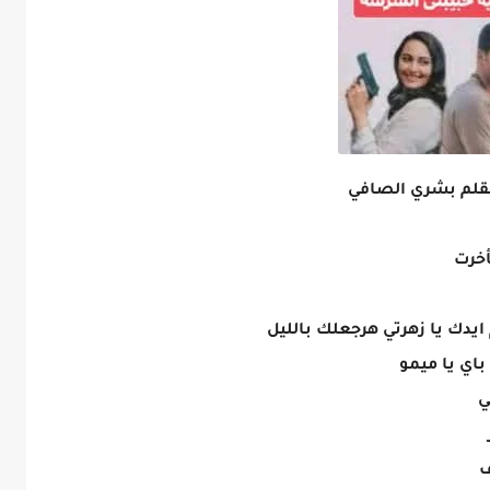
أخرت
ايدك يا زهرتي هرجعلك بالليل
اي يا ميمو
ي
ف