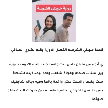
قصة حبيبتي الشرسه الفصل الاول1 بقلم بشري الصافي
ي أتوبيس مليان ناس بنت واقفة جنب الشباك ومحشورة
بين ستات ضحام وفجأة شافت واحد بيمد ايده لشنطة
ست جنبها والست مش واخدة بالها وفيه رجاله شايفينه
بس خايفين للحرامي ينتقم منهم بعدين صرخت البنت بعلو
صوتها :