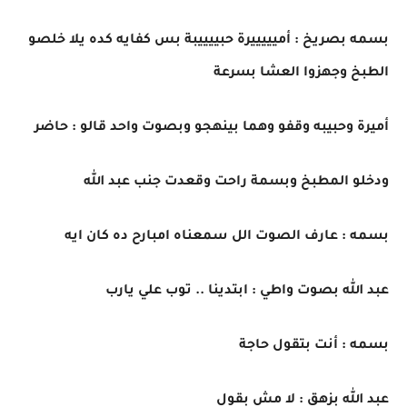
بسمه بصريخ : أميييييرة حبييييبة بس كفايه كده يلا خلصو
الطبخ وجهزوا العشا بسرعة
أميرة وحبيبه وقفو وهما بينهجو وبصوت واحد قالو : حاضر
ودخلو المطبخ وبسمة راحت وقعدت جنب عبد الله
بسمه : عارف الصوت الل سمعناه امبارح ده كان ايه
عبد الله بصوت واطي : ابتدينا .. توب علي يارب
بسمه : أنت بتقول حاجة
عبد الله بزهق : لا مش بقول