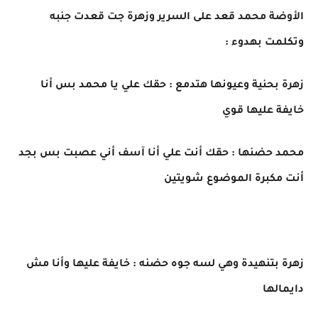
الأوضة محمد قعد على السرير وزهرة جت قعدت جنبه
وتكلمت بهدوء :
زهرة بحنية وعيونها هتدمع : حقك علي يا محمد بس أنا
خايفة عليها قوي
محمد حضنها : حقك أنت علي أنا آسف أني عصبت بس بجد
أنت مكبرة الموضوع شويتين
زهرة بتنهيدة وهي لسه جوه حضنه : خايفة عليها وأنا مش
دايمالها