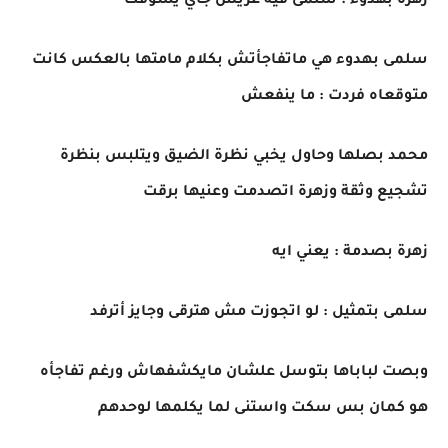
زهرة بهدوء : سلمى فيه عريس جاي يشوفك
سلمى بهدوء هي ماتفاجأتش بكلام مامتها بالعكس كانت
متوقعاه فردت : ما ينفعش
محمد بصلها وحاول يخبي نظرة الضيق ويتلبس بنظرة
تشجيع وثقة وزهرة اتصدمت وعنيها برقت
زهرة بصدمة : يعني ايه
سلمى بتمثيل : لو اتجوزت مش هترقى وجايز أترفد
وبصت لباباها بتوسل علشان مايكشفهاش ورغم تفاجأه
هو كمان بس سكت واستنى لما يكلمها لوحدهم