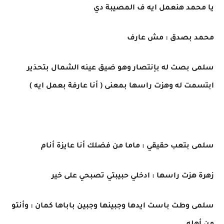
يا محمد هنعمل ايه ف المصيبة دي
محمد بصدق : مش عارف
سلمى بصت له بإنتصار وهو ضيق عينه الشمال بتحذير
ابتسمت له وهزت راسها بمعنى ( أنا عارفة بعمل ايه )
سلمى بتعب حقيقي : ماما من فضلك أنا عايزة أنام
زهرة هزت راسها : ادخلي حبيبتي تصبحي على خير
سلمى وطت باست ايدها وجبينها وجبين باباها كمان : وأنتو