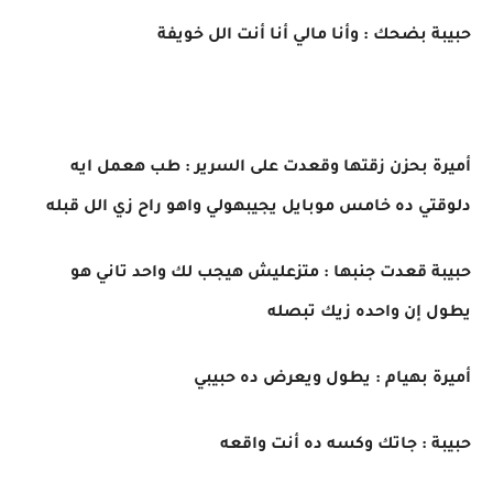
حبيبة بضحك : وأنا مالي أنا أنت الل خويفة
أميرة بحزن زقتها وقعدت على السرير : طب هعمل ايه
دلوقتي ده خامس موبايل يجيبهولي واهو راح زي الل قبله
حبيبة قعدت جنبها : متزعليش هيجب لك واحد تاني هو
يطول إن واحده زيك تبصله
أميرة بهيام : يطول ويعرض ده حبيبي
حبيبة : جاتك وكسه ده أنت واقعه