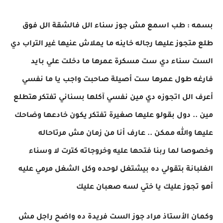
بسمه : طب اسمع مش جوز سناء الل فالشقة الل فوق
طلع متجوز عليها رجاله خاينه ما يملاش عنيها غير التراب دي
الست سناء دي ست مسكرة عمرها ما دخلت علي بايد
فارغه طول عمرها ست أصيلة صاحبت واجب يا ما نفسي
أعرف الل اتجوزه دي مين نفسي آكلها بسناني تفتكر هتطلع
مين .. دول بقولو عليها صغيرة تفتكر يكون خادعها وضاحك
عليها والله ممكن .. عارف أنا من زمان مش مرتاحاله
وخصوصا لما ربنا فتحها عليه وخروجاته كترت لا وسناء
الغلبانة بتقولي ده بيشتغل لوحده وكل الشغل مرمي عليه
أهو تجوز عليك يا ختي لسه صعبان عليك
وكمان الأستاذ مراد جوز الست فريدة ده واضح راجل مش