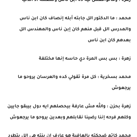
زهرة : وماتوافقش ليه ده ابن ناس وشغلته اد الدنيا
محمد : ما الدكتور الل جابته أبله إنصاف كان ابن ناس
والمدرس الل قبل منهم كان إبن ناس والمهندس الل
بعدهم كان ابن ناس
زهرة : بس بس المرة دي حاسه إنها مختلفة
محمد بسخرية : كل مرة تقولي كده والعرسان يروحو ما
يرجعوش
زهرة بحزن : والله مش عارفة بيحصلهم ايه دول بيبقو جايين
وكلهم فرحه إننا رضينا نقابلهم وبعدين يروحو ما يرجعوش
محمد كاتم ضحكته بالعافية هو عارف إن بنته هي الل بتطرد