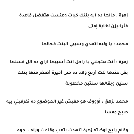
زهرة : مالها ده ايه بنتك كبرت وعنست هتفضل قاعدة
فأرابيزن لغاية إمتى
محمد : يا وليه اتهدي وسيبي البنت فحالها
زهرة : أنت هتجنني يا راجل انت أسيبها ازاي ده الل فسنها
بقى عندها تلت أربع ولاد ده حتى أميرة أصغر منها بتلت
سنين وبقالها سنتين مخطوبة
محمد بزهق : أوووف هو مفيش غير الموضوع ده تقرفيني بيه
صبح ومسا
وقام رايح اوضته زهرة تنهدت بتعب وقامت وراه .. جوه