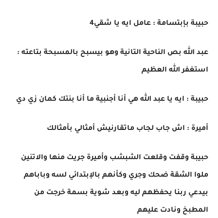
حبيبة بإبتسامة : عامل ايه يا شقي4
عبد الله بص الناحية التانية وهو بيسبح بالمسبحة بتاعته :
استغفر الله العظيم
حبيبة : ايه يا عبد الله هي أنا أجنبية ما أنا بنتك كمان زي دي
أميرة : اش جاب لجاب ماتقارنيش أمثالي بأمثالك
حبيبة وقفت وقلعت الشبشب وأميرة جريت منها والاتنين
ملوا الشقة ضحك وجري وكأنهم بالإبتدائي لسه وباباهم
بيدعي ربنا يحفظهم ليه وبعد شوية بسمة خرجت من
المطبخ ونادت عليهم