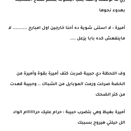
زي ما توقعت واقفة جنب البلكونة بتكلم صلاح اتسحبت
بهدوء نحوها
أميرة : لا استنى شوية ده أحنا خارجين اول امبارح .......... لا
ماينفعش كده بابا يزعل ....
وف اللحظة دي حبيبة ضربت كتف أميرة بقوة وأميرة من
الخضة صرخت ورمت الموبايل من الشباك .. وحبيبة قعدت
من كتر الضحك
أميرة بغيظ وهي بتضرب حبيبة : حرام عليك حراااااام الواد
الل حيلتي هيروح بسببك