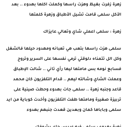
زهرة زفرت بغيظ وهزت راسها وكملت اكلها بهدوء .. بعد
الأكل سلمى قامت تشيل الأطباق وزهرة كلمتها
زهرة : سلمى اعملي شاي وتعالي عايزاك
سلمى هزت راسها بتعب هي تعبانه ومهدود حيلها فالشغل
وكل الل تتمناه دلوقتي ترمي نفسها على السرير وتروح
فسابع نومه بس مامتها ليها رأي تاني .. شالت الإطباق
وعملت الشاي وشالته ليهم .. قدام التلفزيون كان محمد
قاعد وجنبه زهرة .. سلمى جات بهدوء وحطت صينية على
تربيزة صغيرة ومامتها طفت التلفزيون وأخدت كوباية من ايد
سلمى وباباها كمان وبعدين قعدت جنبهم بهدوء