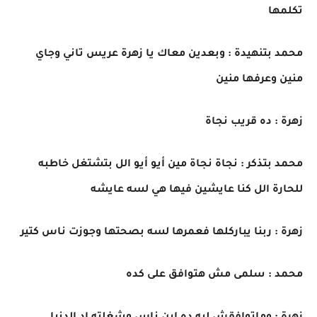
تكلمها
محمد بتنهيدة : وبعدين معاك يا زهرة عريس تاني وجاي
منين وعرفها منين
زهرة : ده قريب نجاة
محمد بتذكر : نجاة نجاة مين أيو أيو الل بتشتغل خاطبه
للحارة الل كنا عايشين فيها هي لسه عايشه
زهرة : ربنا يباركلها فعمرها لسه بصحتها وجوزت ناس كتير
محمد : سلمى مش هتوافق على كده