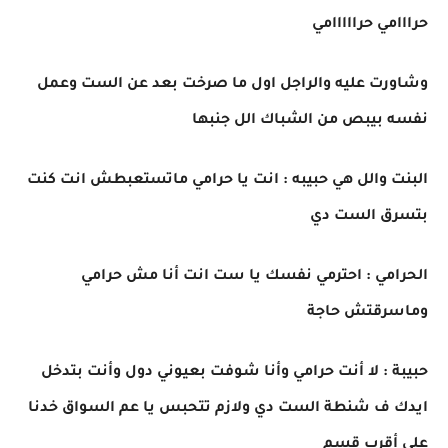
حرااامي حرااااامي
وشاورت عليه والراجل اول ما صرخت بعد عن الست وعمل
نفسه بيبص من الشباك الل جنبها
البنت والل هي حبيبه : انت يا حرامي ماتستعبطش انت كنت
بتسرق الست دي
الحرامي : احترمي نفسك يا ست انت أنا مش حرامي
وماسرقتش حاجة
حبيبة : لا أنت حرامي وأنا شوفت بعيوني دول وأنت بتدخل
ايدك ف شنطة الست دي ولازم تتحبس يا عم السواق خدنا
على أقرب قسم