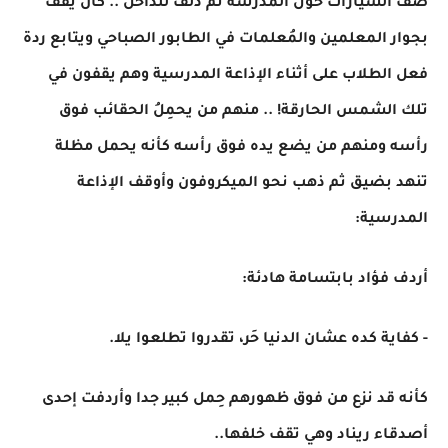
صف السيارات حول المدرسة ثم دلف للداخل .. كان يقف
بجوار المعلمين والمُعلمات في الطابور الصباحي ويتابع ردة
فعل الطلاب على أثناء الإذاعة المدرسية وهم يقفون في
تلك الشمس الحارقة! .. منهم من يحمِلُ الحقائب فوق
رأسه ومنهم من يضع يده فوق رأسه كأنه يحمل مظلة
تنهد بضيق ثم ذهب نحو الميكروفون وأوقف الإذاعة
المدرسية:
أردف فؤاد بابتسامة هادئة:
- كفاية كده عشان الدنيا حَر، تقدروا تطلعوا يلا.
كأنه قد نزع من فوق ظهورهم حِمل كبير جدا وأردفت إحدى
أصدقاء ريناد وهي تقف خلفها..