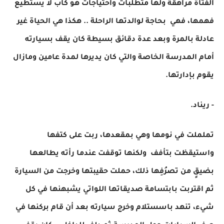
الفتاة مراهقة ولها متطلبات واحتياجات هو كأب لا يستطيع
فهمها، فهي بحاجة لوالدتها الراحلة .. هكذا هي الحياة غير
عادلة بالمرة وبعد عدة دقائق بسيطة كان يقف بسيارته
أمام المدرسة الخاصة والتي كان يديرها لمدة عامين ومازال
يقوم بإدارتها.
- ريناد.
تململت في نومها وهي بمقعدها، ربت على كتفها
واستيقظت بتأفف ولكنها توقفت عندما رأته يطالعها
بضيقٍ من تصرُفِها ذلك، حملت حقيبتها وخرجت من السيارة
ثم اقتربت بابتسامة صديقاتها اللواتي يشبهنها في كل
شيء، تنهد باسستلام وخرج سيارته بعد أن قام بركنها في