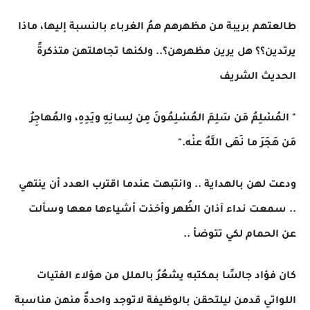
طالعتهم بريبة من مظهرهم همُ الغرباء بالنسبة إليها، ماذا
يرتدين؟؟ هل يرين مظهرهن؟.. ولكنها تجاهلتهن متذكرةً
الحديث الشريف
" المُسْلِمُ مَن سَلِمَ المُسْلِمُونَ مِن لِسانِهِ ويَدِهِ، والمُهاجِرُ
مَن هَجَرَ ما نَهَى اللَّهُ عنْه."
ودعت لهن بالهداية .. وانتبهت عندما اقترب العدد أن ينتهي
.. سمعت نداء آذان الظُهر وأخذت أشياءها معها وسألت
عن الحمام لكي تتوضأ ..
كان فؤاد جالسًا بمكتبه يشعُرُ بالملل من هؤلاء الفتيات
اللواتي قدمن ليلتحقن بالوظيفة لاتوجد واحدةٌ منهن مناسبة