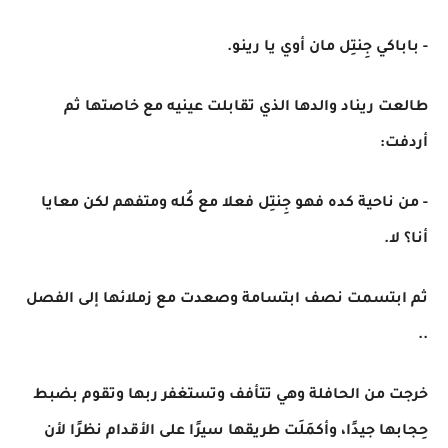
- باباكي جِنتِل مان أوي يا رينو.
طالعت ريناد والدها الذي تقابلت عينيه مع خاصتها ثم
أردفت:
- من ناحية كده فهو جِنتِل فعلا مع كُله ومتفهم لكن معايا
أنا؟ لا.
ثم ابتسمت نصف ابتسامة وصعدت مع زملائها إلى الفصل
..
خرجت من الحافلة وهي تتأفف وتستغفر ربها وتقوم بضبط
حِجابها جيدًا، وأكمَلَت طريقها سيرًا على الأقدام نظرًا لأن