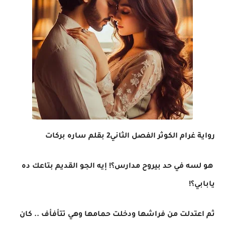
رواية غرام الكوثر الفصل الثاني2 بقلم ساره بركات
هو لسه في حد بيروح مدارس؟! إيه الجو القديم بتاعك ده
يابابي؟!
ثم اعتدلت من فراشها ودخلت حمامها وهي تتأفأف .. كان