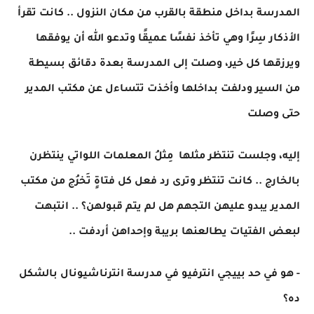
المدرسة بداخل منطقة بالقرب من مكان النزول .. كانت تقرأ
الأذكار سِرًا وهي تأخذ نفسًا عميقًا وتدعو الله أن يوفقها
ويرزقها كل خير، وصلت إلى المدرسة بعدة دقائق بسيطة
من السير ودلفت بداخلها وأخذت تتساءل عن مكتب المدير
حتى وصلت
إليه، وجلست تنتظر مثلها مِثلُ المعلمات اللواتي ينتظرن
بالخارج .. كانت تنتظر وترى رد فعل كل فتاةٍ تَخرُج من مكتب
المدير يبدو عليهن التجهم هل لم يتم قبولهن؟ .. انتبهت
لبعض الفتيات يطالعنها بريبة وإحداهن أردفت ..
- هو في حد بييجي انترفيو في مدرسة انترناشيونال بالشكل
ده؟