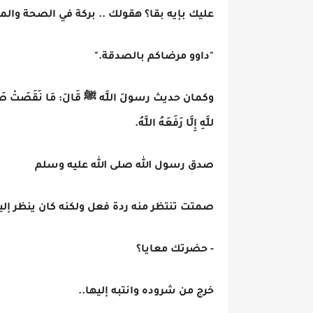
عليك بإيه بقا؟ هقولك .. بركة في الصحة وال
"داوو مرضاكم بالصدقة."
وكمان حديث رسولَ اللَّه ﷺ قَالَ: مَا نَقَصَتْ صَدَقَةٌ مِنْ مَ
للَّهِ إِلَّا رَفَعَهُ اللَّهُ.
صدق رسول الله صلى الله عليه وسلم
صمتت تنتظر منه ردة فعل ولكنه كان ينظر إلي
- حضرتك معايا؟
خرج من شروده وانتبه إليها..