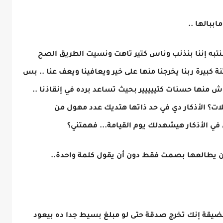
ببالها ..
اننتبه إننا بنذنب وناس كتير تاهت ونسيت الطريق الصح
كبيرة ربنا يخرجنا منها على خير ويعافينا ويعف عنا .. بس
 منها حسنات كتييييير بحيث تساعد برده في إنقاذنا ..
لات؟ الأذكار دي في حد ذاتها هتديك عدد مهول من
ي الأذكار هيشهدلك يوم القيامة... فهمتني؟
ان يطالعها بصمت فقط دون أن يقول كلمة واحدة..
 الضيقة إنك تخرج صدقة حتى لو مبلغ بسيط جدا ده بيعود