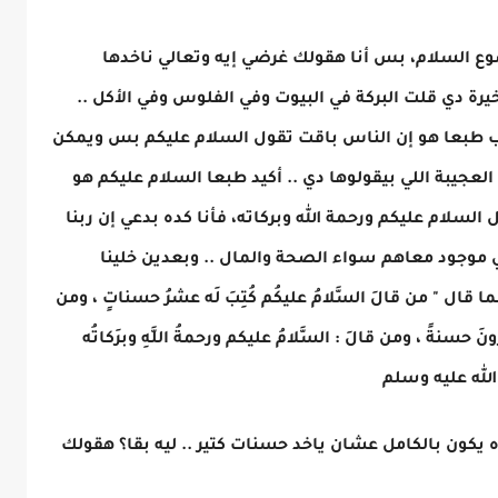
 السلام، بس أنا هقولك غرضي إيه وتعالي ناخدها
خيرة دي قلت البركة في البيوت وفي الفلوس وفي الأكل ..
اب طبعا هو إن الناس باقت تقول السلام عليكم بس ويمكن
لعجيبة اللي بيقولوها دي .. أكيد طبعا السلام عليكم هو
سلام عليكم ورحمة الله وبركاته، فأنا كده بدعي إن ربنا
ي موجود معاهم سواء الصحة والمال .. وبعدين خلينا
 " من قالَ السَّلامُ عليكُم كُتِبَ لَه عشرُ حسناتٍ ، ومن
رونَ حسنةً ، ومن قالَ : السَّلامُ عليكم ورحمةُ اللَّهِ وبرَكاتُه
الله عليه وسلم
ه يكون بالكامل عشان ياخد حسنات كتير .. ليه بقا؟ هقولك