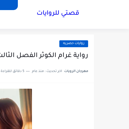
قصتي للروايات
روايات حصريه
رواية غرام الكوثر الفصل الثالث3 بقلم ساره بركا
مهرجان الرويات
اخر تحديث :
منذ عام
5 دقائق للقراءة