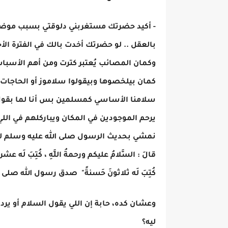
- أكيد حضرتك مستغربني دلوقتي بسبب موضوع
بالعقل .. لو حضرتك أخدت بالك في الفترة الأ
وكمان المصائب يُعتبر كترت ومن أهم الأسب
كمان بيلخصوها وبيقولوا سلاموز أو الحاجات ا
سلامنا الأساسي كمسلمين بس أنا لما بقول ال
يرحم الموجودين في المكان ويباركلهم في الل
نمشي بحديث الرسول صلى الله عليه وسلم لما قال
قالَ : السَّلامُ عليكم ورحمةُ اللَّهِ ، كُتِبَ لَه عش
كُتِبَ لَه ثلاثونَ حَسنةً" صدق رسول الله صلى 
وعشان كده، حابة إن اللي يقول السلام أو يرد
ليه؟