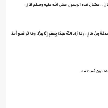
مال .. عشان كده الرسول صلى الله عليه وسلم قال:
الٍ، وَمَا زَادَ اللَّهُ عَبْدًا بِعَفْوٍ إِلَّا عِزًّا، وَمَا تَوَاضَعَ أَحَدٌ
ها دون مُقاطعه..