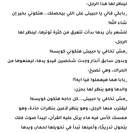
لينظر لها هذا الرجل:
_بابكي قالي يا حبيبتى على اللي بيحصلك...هتكوني بخير إن
شاء الله!
لتشعر بأن يدها بدأت تتعرق من كثرة توترها، لينظر لها
الرجل:
_مش تخافي يا حبيبتى هتكوني كويسه!
وبدون سابق أنذار وجدت شخصين قيدو يدها، ليمنعوها من
الحراك، وهي تصرخ:
_بابا هما هيعملوا فيا ايه؟!
والدها وهو ينظر لها بحزن:
_مش تخافي يا حبيبتى...كل حاجه هتكون كويسه!
ليقترب منها الرجل، وهو ينظر لأعين بنظرات حادة، وهو
ممسك كأس فيه ماء يرتل عليه القرأن، ليبدأ صوت فلك
يتحول تدريجًا، وأعينها تبدأ في تحويلها لحمار، ويدها