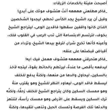
أصبحت مليئة بالكدمات الزرقاء:
_فاكر هطلعني ههههه أنتَ هتشوف موتك على أيدي!
وقبل أن يرد الشيخ يجد الكأس تحطم، ليجدوا الشخصين
اللذان كانوا واقفين سقطوا فاقدين الوعى، ليتراجع الشيخ
بخوف، لترتسم الابتسامة التى تدب الرعب في القلوب فلك،
وأعينه كأنها تخرج شرار، لترفع بيدها الشيخ، وتزداد من
أقباض قبضتها على عنقه:
_فاكر هتحرقني ههههه هتشوف هعمل فيك ايه!
ليدفعه بأقصى ما عندهُ، ليرتطم بالحائط بقوة، ليتجه لأخذ
بالسكين، ليحاول والدها من منعها، ولكنهُ يدفع للخلف
ليسقط فاقد الوعى، ليعاود النظر للشيخ وهو يقترب منهُ
وهو ممسك السكين وكان يتراجع الشيخ للخلف زحفًا، ولكنُه
ترك السكين ويسقط على الأرض وهو ممسك رأسهُ، لتنتهز
والدتها تلك الفرصة وتمسك الحبل وتذهب لتقيدها، ولكنهُ