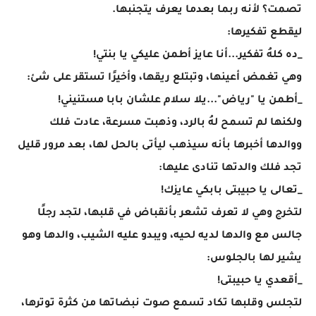
تصمت؟ لأنه ربما بعدما يعرف يتجنبها.
ليقطع تفكيرها:
_ده كلهُ تفكير...أنا عايز أطمن عليكي يا بنتي!
وهي تغمض أعينها، وتبتلع ريقها، وأخيرًا تستقر على شئ:
_أطمن يا "رياض"...يلا سلام علشان بابا مستنيني!
ولكنها لم تسمح لهُ بالرد، وذهبت مسرعة، عادت فلك
ووالدها أخبرها بأنه سيذهب ليأتى بالحل لها، بعد مرور قليل
تجد فلك والدتها تنادى عليها:
_تعالى يا حبيبتى بابكي عايزك!
لتخرج وهي لا تعرف تشعر بأنقباض في قلبها، لتجد رجلًا
جالس مع والدها لديه لحيه، ويبدو عليه الشيب، والدها وهو
يشير لها بالجلوس:
_أقعدي يا حبيبتى!
لتجلس وقلبها تكاد تسمع صوت نبضاتها من كثرة توترها،