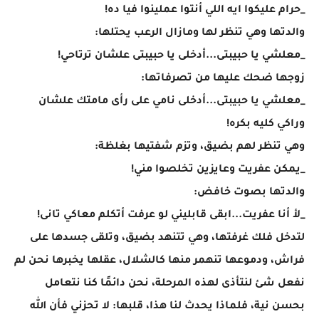
_حرام عليكوا ايه اللي أنتوا عملينوا فيا ده!
والدتها وهي تنظر لها ومازال الرعب يحتلها:
_معلشي يا حبيبتى...أدخلى يا حبيبتى علشان ترتاحي!
زوجها ضحك عليها من تصرفاتها:
_معلشي يا حبيبتى...أدخلى نامي على رأى مامتك علشان
وراكي كليه بكره!
وهي تنظر لهم بضيق، وتزم شفتيها بغلظة:
_يمكن عفريت وعايزين تخلصوا مني!
والدتها بصوت خافض:
_لأ أنا عفريت...ابقى قابليني لو عرفت أتكلم معاكي تانى!
لتدخل فلك غرفتها، وهي تتنهد بضيق، وتلقى جسدها على
فراش، ودموعها تنهمر منها كالشلال، عقلها يخبرها نحن لم
نفعل شئ لنتأذى لهذه المرحلة، نحن دائمًا كنا نتعامل
بحسن نية، فلماذا يحدث لنا هذا، قلبها: لا تحزني فأن الله