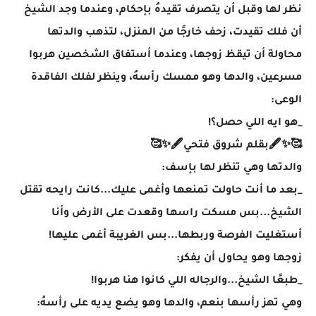
نظر لها وقبل أن يتصرف تقيدهُ بإحكام، وعندما وجد الشيخ
أن فلك تقيدت، زحف خارجًا من المنزل، لتذهب والدتها
محاولة أن تيقظ زوجها، وعندما أستفاق الشخصين هربوا
مسرعين، والدها وهو ممسك رأسهُ، وينظر لفلك الفاقدة
الوعى:
_هو ايه اللي حصل؟!
🥰✨🖋بقلم شروق فتحي🖋✨🥰
والدتها وهي تنظر لها بإسف:
_بعد ما أنت حاولت تمنعها وأغمى عليك...كانت رايحه تقتل
الشيخ...بس مسكت راسها وقعدت على الأرض وأنا
أستغليت الفرصة وربطها...بس الغريبة أغمى عليها!
زوجها وهو يحاول أن يفكر:
_طبعًا الشيخ...والرجاله اللي كانوا هنا هربوا!
وهي تهز رأسها بنعم، والدها وهو يضع يديه على رأسهُ: