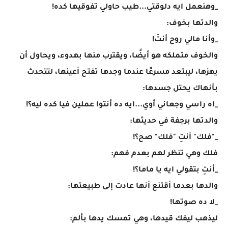
_وهنعمل ايه دلوقتي...طيب حاولي تفوقيها كده!
والدتها بخوف:
_وأنا مالي روح أنتَ!
والخوف متملكه هو أيضًا، ويقترب منها بهدوء، ويحاول أن
يهزها، ليبتعد مسرعًا عندما وجدها تفتح أعينها، لتتحدث
بأنهاك يحتل جسدها:
_اه راسي وجعاني أوي...ايه ده أنتوا عملين فيا كده ليه؟!
والدتها برجفة في حديثها:
_"فلك" أنتِ "فلك" صح؟!
فلك وهي تنظر لهم بعدم فهم:
_أنتِ بتقولي ايه يا ماما؟!
والدها بعدما أقتنع أنها عادت إلى طبيعتها:
_لا ده صوتها!
ليذهب ليفك قيدها، وهي تمسك يدها بألم: