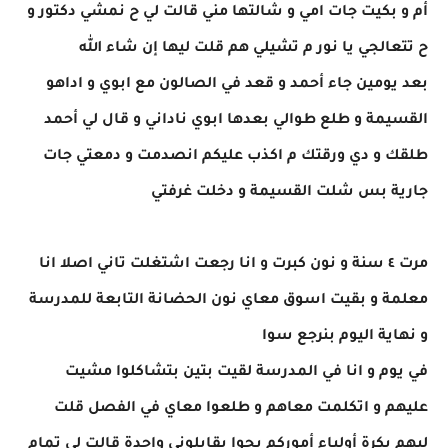
أم و بكيت جات امي و شالتها مني قالت لي ح نمشي دكتور و
ح تتعالجي يا نور م تشيلي هم قلت ليها إن شاء الله
بعد يومين جاء أحمد و قعد في الصالون مع ابوي و اداهو
القسيمة و طلع طوالي بعدها ابوي ناداني و قال لي أحمد
طلقك و دي ورقتك م اكذب عليكم انصدمت و دمعتي جات
جارية بس شلت القسيمة و دخلت غرفتي
مرت ٤ سنة و نون كبرت و انا رجعت اشتغلت تاني اصلا انا
معلمة و بقيت اسوق معاي نون الحضانة التابعة للمدرسة
و نهاية اليوم بنرجع سوا
في يوم و انا في المدرسة لقيت بتين بتشاكلوا مشيت
عليهم و اتكلمت معاهم و طلعوا معاي في الفصل قلت
ليهم بكرة أولياء أموركم يجوا يقابلوني واحدة قالت لي تمام