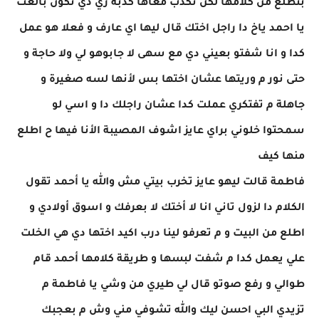
بتطلع من كلامها لكن تكذب معاها كذبة زي دي تكون بالغت
يا احمد ياخ دا راجل اختك قال ليها اي عارف و فعلا هو عمل
كدا و انا شفتو بعيني دي مع سهى لا جابوهو لي ولا حاجة و
حتى نور م وريتها عشان اختها بس لأنها لسه صغيرة و
جاهلة م تفتكري عملت كدا عشان راجلك دا و اسي لو
سمحتوا خلوني براي عايز اشوف المصيبة الأنا فيها ح اطلع
منها كيف
فاطمة قالت ليهو عايز تخرب بيتي مش والله يا أحمد تقول
الكلام دا لزول تاني انا لا أختك لا بعرفك و اسوق أولادي و
اطلع من البيت و م تعرفو لينا درب اكيد اختها دي هي الخلت
علي يعمل كدا م شفت لبسها و طريقة كلامها أحمد قام
طوالي و رفع صوتو قال لي طيري من وشي يا فاطمة م
تزيدي البي احسن ليك والله تشوفي مني وش م بعجبك