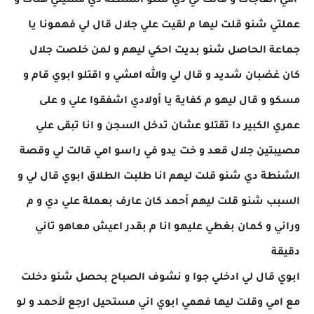
‏​​‏​​‏​​‏​​‏​​‏​​‏​​‏​​‏​​‏​​‏امي اتفاجأت و قالت لي دي شنو الشنطة دي مشيتي هناك و
عملتي شنو قلت ليها م لقيت علي جلال قال لي فهمونا يا
جماعة الحاصل شنو بديت احكي ليهم و لمن خلصت جلال
كان غضبان شديد و قال لي والله امشي و اقتلو ابوي قام و
مسكو و قال ليهو م كفاية يا أولادي اشفقوا علي و على
عمري الكبير دا تقتلو عشان تدخل السجن و انا تبقى علي
مصيبتين جلال قعد و خت يدو في راسو امي قالت لي وقصة
الشنطة دي شنو قلت ليهم انا طلبت الطلاق ابوي قال لي و
السبب شنو قلت ليهم أحمد كان عارف بعملة علي دي و م
وراني و كمان بغطي عليهو انا م بقدر اعيش معاهو تاني
دقيقة
ابوي قال لي ادخلي جوا و نشوف الصباح بحصل شنو دخلت
مع امي وقلت ليها فهمي ابوي اني مستحيل ارجع لأحمد و لو