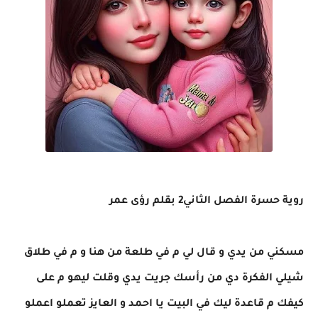
روية حسرة الفصل الثاني2 بقلم رؤى عمر
​‏​​‏​​‏​​‏​​‏​​‏​​‏​​‏​​‏​​‏​​‏​​‏​​‏​​‏​​‏​​‏​​‏ ​​‏​​‏​​‏​​‏​​‏​​ ​​‏​​‏​​‏​​‏​​‏​​‏​​‏​​‏​​‏​​‏​​‏​​‏​​‏​​‏​​‏​​‏​​ ‏​​‏​​‏​​‏​​‏​​‏​​‏​​‏​​‏​​‏​​‏​​‏​​‏​​‏​​‏​​‏​​‏​ ​‏​​‏​​‏​​‏​​‏​​‏​​‏​​‏​​‏​​‏​​‏​​‏​​‏​​‏​​‏​​‏​​‏ ​​‏​​‏​​‏​​‏​​‏​​‏​​‏​​‏​​‏​​‏​​‏​​‏​​‏​​‏​​‏​​‏​​ ‏​​‏​​‏​​‏​​‏​​‏​​‏​​‏​​‏​​‏​​‏​​‏​​‏​​‏​​‏​​‏​​‏​ ​‏​​‏​​‏​​‏​​‏​​‏​​‏​​‏​​‏​​‏​​‏​​‏​​‏​​‏​​‏​​‏​​‏ ​​‏​​‏​​‏​​‏​​‏​​‏​​‏​​‏​​‏​​‏​​‏​​‏​​‏​​‏​​‏​​‏​​ ‏​​‏​​‏​​‏​​‏​​‏​​‏​​‏​​‏​​‏​​‏​​‏​​‏​​‏​​‏​​‏​​‏​ ​‏​​‏​​‏​​‏​​‏​​‏​​‏​​​​‏​​‏​​‏​​‏​​‏​​‏​​‏​​‏​​‏​​‏​​‏​​‏​​‏​​‏​​‏​​‏​​ ‏​​‏​​‏​​‏​​‏​​‏​​‏​​‏​​‏​​‏​​‏​​‏​​‏​​‏​​‏​​‏​​‏​ ​‏​​‏​​‏​​‏​​‏​​‏​​‏​​‏​​‏​​‏​​‏​​‏​​‏​​‏​​‏​​‏​​‏ ​​‏​​‏​​‏​​‏​​‏​​‏​​‏​​‏​​‏​​‏​​‏​​‏​​‏​​‏​​‏​​‏​​ ‏​​‏​​‏​​‏​​‏​​‏​​ ​​‏​​‏​​‏​​‏​​‏​​‏​​‏​​‏​​‏​​‏​​‏​​‏​​‏​​‏​​‏​​‏​​ ‏​​‏​​‏​​‏​​‏​​‏​​‏​​‏​​‏​​‏​​‏​​‏​​‏​​‏​​‏​​‏​​‏​ ​‏​​‏​​‏​​‏​​‏​​‏​​‏​​‏​​‏​​‏​​‏​​‏​​‏​​‏​​‏​​‏​​‏ ​​‏​​‏​​‏​​‏​​‏​​‏​​‏​​‏​​‏​​‏​​‏​​‏​​‏​​‏​​‏​​‏​​ ‏​​‏​​‏​​‏​​‏​​‏​​ ​​‏​​‏​​‏​​‏​​‏​​‏​​‏​​‏​​‏​​‏​​‏​​‏​​‏​​‏​​‏​​‏​​ ‏​​‏​​‏​​‏​​‏​​‏​​‏​​‏​​‏​​‏​​‏​​‏​​‏​​‏​​‏​​‏​​‏​ ​‏​​‏​​‏​​‏​​‏​​‏​​‏​​‏​​‏​​‏​​‏​​‏​​‏​​‏​​‏​​‏​​‏ ​​‏​​‏​​‏​​‏​​‏​​‏​​‏​​‏​​‏​​‏​‏​​‏​​‏​​‏​​‏​​
‏​​‏​​‏​​‏​​‏​​‏​​‏​​‏​​‏​​‏​​‏ ‏​​‏​​‏​​‏​​‏​​‏​​‏​​‏​​‏​​‏​ ​‏​​‏​​‏​​‏​​‏​​‏​​‏​​‏​​‏​​‏​​‏​​‏​​‏​​‏​​‏ ‏​​‏​​‏​​‏​​‏​​‏​​‏​​‏​​‏​​‏​​‏ ‏​​‏​​‏​
مسكني من يدي و قال لي م في طلعة من هنا و م في طلاق
شيلي الفكرة دي من رأسك جريت يدي وقلت ليهو م على
كيفك م قاعدة ليك في البيت يا احمد و العايز تعملو اعملو