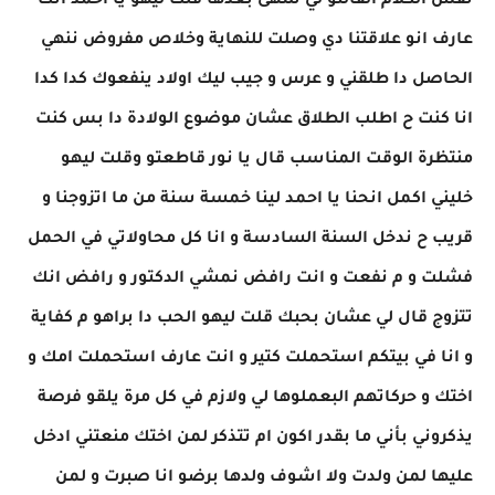
نفس الكلام القالتو لي سهى بعدها قلت ليهو يا احمد انت
عارف انو علاقتنا دي وصلت للنهاية وخلاص مفروض ننهي
الحاصل دا طلقني و عرس و جيب ليك اولاد ينفعوك كدا كدا
انا كنت ح اطلب الطلاق عشان موضوع الولادة دا بس كنت
منتظرة الوقت المناسب قال يا نور قاطعتو وقلت ليهو
خليني اكمل انحنا يا احمد لينا خمسة سنة من ما اتزوجنا و
قريب ح ندخل السنة السادسة و انا كل محاولاتي في الحمل
فشلت و م نفعت و انت رافض نمشي الدكتور و رافض انك
تتزوج قال لي عشان بحبك قلت ليهو الحب دا براهو م كفاية
و انا في بيتكم استحملت كتير و انت عارف استحملت امك و
اختك و حركاتهم البعملوها لي ولازم في كل مرة يلقو فرصة
يذكروني بأني ما بقدر اكون ام تتذكر لمن اختك منعتني ادخل
عليها لمن ولدت ولا اشوف ولدها برضو انا صبرت و لمن