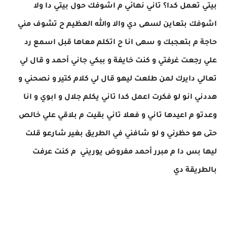
بيتي تعمل كدا؟ تاني نهائي م اشوفك حول بيتي دا ولا
اشوفك بتعاين لسهى دي والا والله العظيم ح تشوف مني
حاجة م بتعجبك و سهى انا ح اتكلم معاها قبل اسمع رد
علي رجعت غرفتي و كنت خايفة و ببكي جاني أحمد و قال لي
تعالي دايرك لمن طلعت ليهو قال لي كلام كتير و نصحني و
هددني انو لو فكرت اعمل كدا تاني يكلم جلال و ابوي و انا
وعدتو م اعيدها تاني و فعلا تاني بقيت م بلاقي علي خالص
حتى هو حظرني و لو شافني في الطريق بغير شارعو قلت
ليها بس دا م مبرر أحمد مفروض يوريني م كنت عرفت
بالطريقة دي