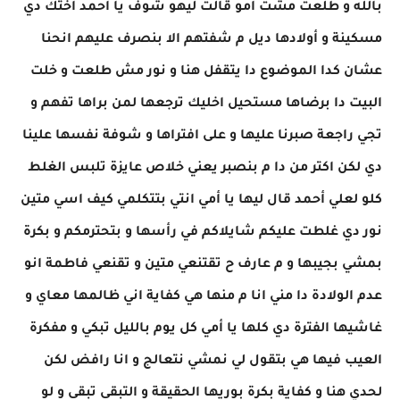
بالله و طلعت مشت امو قالت ليهو شوف يا احمد اختك دي
مسكينة و أولادها ديل م شفتهم الا بنصرف عليهم انحنا
عشان كدا الموضوع دا يتقفل هنا و نور مش طلعت و خلت
البيت دا برضاها مستحيل اخليك ترجعها لمن براها تفهم و
تجي راجعة صبرنا عليها و على افتراها و شوفة نفسها علينا
دي لكن اكتر من دا م بنصبر يعني خلاص عايزة تلبس الغلط
كلو لعلي أحمد قال ليها يا أمي انتي بتتكلمي كيف اسي متين
نور دي غلطت عليكم شايلاكم في رأسها و بتحترمكم و بكرة
بمشي بجيبها و م عارف ح تقتنعي متين و تقنعي فاطمة انو
عدم الولادة دا مني انا م منها هي كفاية اني ظالمها معاي و
غاشيها الفترة دي كلها يا أمي كل يوم بالليل تبكي و مفكرة
العيب فيها هي بتقول لي نمشي نتعالج و انا رافض لكن
لحدي هنا و كفاية بكرة بوريها الحقيقة و التبقى تبقى و لو