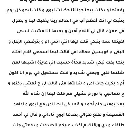
عليك سامحني و أرضى عني لمن بكتنا معاها امي جات
رفعتها و دخلت بيها جوا انا حضنت ابوي و قلت ليهو كل يوم
بتثبت لي انك أعظم أب في العالم ربنا يخليك لينا و يطول
في عمرك قال لي اللهم آمين و بعدها انا مشيت لسهى
لقيتها لسه بتبكي قلت ليها انتي اسي ام و بترضعي الزعل و
البكى م كويسين معاك امي قالت ليها اسمعي كلام اختك
بتها بقت تبكي شديد فجأة حسيت اني عايزة اشيلها لمن
شلتها قلبي وجعني شديد و قلت مستحيل في يوم انا اكون
أم و بكيت جات امي و شالتها مني قالت لي ح نمشي دكتور و
ح تتعالجي يا نور م تشيلي هم قلت ليها إن شاء الله
بعد يومين جاء أحمد و قعد في الصالون مع ابوي و اداهو
القسيمة و طلع طوالي بعدها ابوي ناداني و قال لي أحمد
طلقك و دي ورقتك م اكذب عليكم انصدمت و دمعتي جات