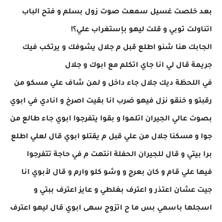
بعد خلصت غسيل سمعت صوت زول بسلم و فتح الباب
اتناولت توبي و قلت ليهو بإستغراب علي؟!
الجابك هنا شنو اطلع قبل م جلال يشوفك و يرتكب فيك
جريمة قال لي انا جاي اتكلم مع ابوك و جلال
في اللحظة ديك جلال جاء داخل و لمن شاف علي مسكو من
رقبتو و خنقو نزل فيهو ضرب انا بقيت اصرخ و انادي في ابوي
بصوت عالي الجيران اتلموا و بقوا يتفرجوا ابوي جاء طالع من
جوا و مسكنا جلال من علي قبل م يقتلو ابوي قال لعلي اطلع
برا بيتي و قال للجيران الحفلة انتهت م في حاجة تتفرجوا
فيها علي قام و كان بعرج و وشو كلو وارم و قال لأبوي انا
جيت عشان اعتذر و اعترف بغلطي و عايز اعترف ببتي و
اسجلها باسمي بس ما ح اتزوج سهى ابوي قال ليهو اعترف