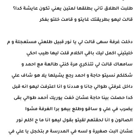
طلبت الطلاق تاني بطلقها لمتين يعني تكون عايشة كدا؟
قالت ليهو بطريقتك غايتو و قامت خلتو بفكر
دخلت غرفة سهى قالت لي يا نور قبيل طلعتي مستعجلة و م
خليتيني اكمل ليك باقي الكلام قلت ليها طيب احكي
سامعاك قالت لي تتذكري مرة كنتي طالعة مع احمد و
شكلكم نسيتو حاجة و احمد رجع يشيلها يلا هو شاف علي
داخل غرفتي طوالي جانا و هددنا و انا اعترفت ليهو انه قبل
كدا حصلت بينا حاجة عشان خفت يوريك أحمد طوالي بقى
يضرب في علي و ساقو وطلع بيهو برا الغرفة مشوا
الصالون و انا لحقتهم لقيتو بقول ليهو انا ما ح اكلم نور
عشان البت صغيرة و لسه في المدرسة م بتخجل يا علي في