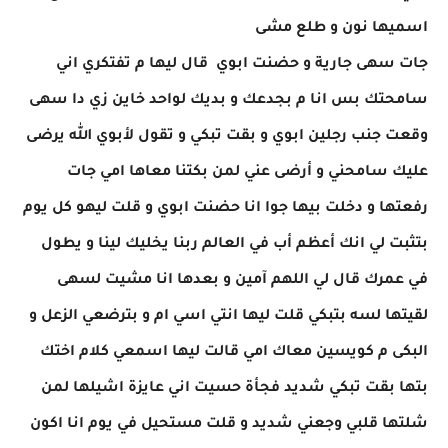
اسميها نون و طلع مشى
جات سهى جارية و حضنت ابوي قال ليها م تفتكري اني
سامحتك بس انا م بجدعك و بديك لواحد خاين زي دا سهى
وقعت جنب رجلين ابوي و بقت تبكي و تقول لأبوي الله يرضى
عليك سامحني و أرضى عني لمن بكتنا معاها امي جات
رفعتها و دخلت بيها جوا انا حضنت ابوي و قلت ليهو كل يوم
بتثبت لي انك أعظم أب في العالم ربنا يخليك لينا و يطول
في عمرك قال لي اللهم آمين و بعدها انا مشيت لسهى
لقيتها لسه بتبكي قلت ليها انتي اسي ام و بترضعي الزعل و
البكى م كويسين معاك امي قالت ليها اسمعي كلام اختك
بتها بقت تبكي شديد فجأة حسيت اني عايزة اشيلها لمن
شلتها قلبي وجعني شديد و قلت مستحيل في يوم انا اكون