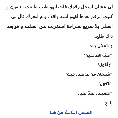
لي عشان اسجل رقمك قلت ليهو طيب طلعت التلفون و
كتبت الرقم بعدها لقيتو لسه واقف و م اتحرك قال لي
اتصلي يلا سريع بصراحة استغربت بس اتصلت و هو بعد
داك طلع..
وألتمسُ بِك*
*‏حنيّةَ العالمين*
*‏وأقول*
*‏سُبحان من عوضني فيك*
*‏لتكون*
*‏حصيلتي بعدَ تعبي
يتبع
الفصل الثالث من هنا